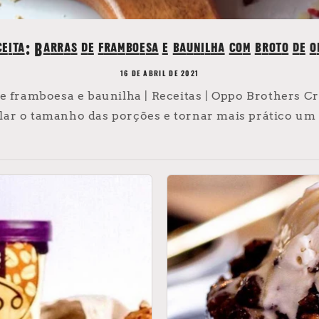
eita: Barras de framboesa e baunilha com broto de o
16 DE ABRIL DE 2021
de framboesa e baunilha | Receitas | Oppo Brothers C
olar o tamanho das porções e tornar mais prático um