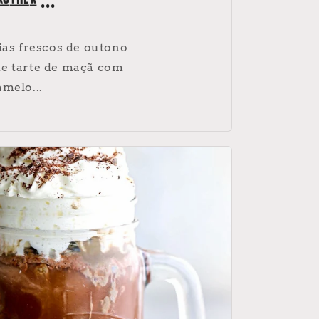
other ...
ias frescos de outono
de tarte de maçã com
melo...