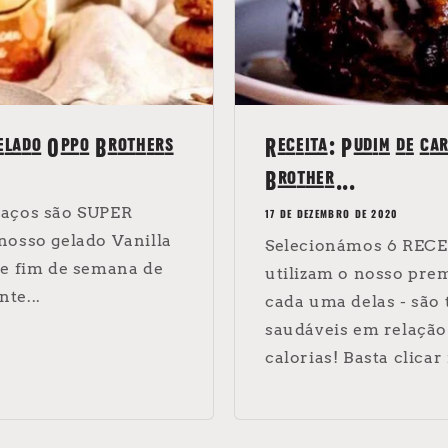
elado Oppo Brothers
Receita: Pudim de ca
Brother...
daços são SUPER
17 DE DEZEMBRO DE 2020
nosso gelado Vanilla
Selecionámos 6 REC
de fim de semana de
utilizam o nosso pre
te...
cada uma delas - são
saudáveis em relação
calorias! Basta clicar