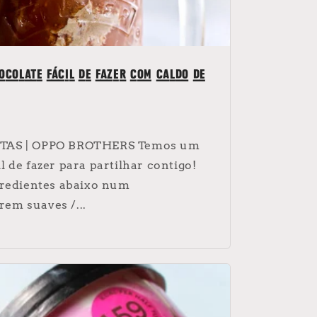
ocolate fácil de fazer com caldo de
TAS | OPPO BROTHERS Temos um
 de fazer para partilhar contigo!
gredientes abaixo num
arem suaves /...