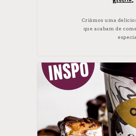
Receita:
Criámos uma delicios
que acabam de começ
especi