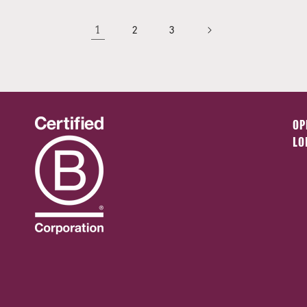
1
2
3
OP
LO