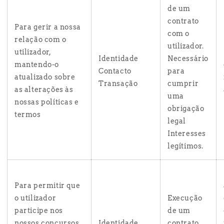
de um
contrato
Para gerir a nossa
com o
relação com o
utilizador.
utilizador,
Identidade
Necessário
mantendo-o
Contacto
para
atualizado sobre
Transação
cumprir
as alterações às
uma
nossas políticas e
obrigação
termos
legal
Interesses
legítimos.
Para permitir que
o utilizador
Execução
participe nos
de um
nossos concursos,
Identidade
contrato