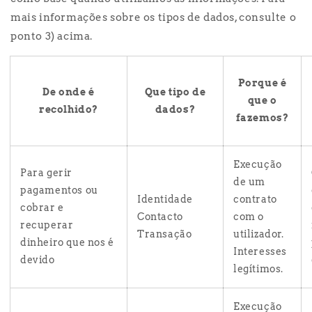
mais informações sobre os tipos de dados, consulte o
ponto 3) acima.
Porque é
De onde é
Que tipo de
que o
recolhido?
dados?
fazemos?
Execução
Para gerir
de um
pagamentos ou
Identidade
contrato
cobrar e
Contacto
com o
recuperar
Transação
utilizador.
dinheiro que nos é
Interesses
devido
legítimos.
Execução