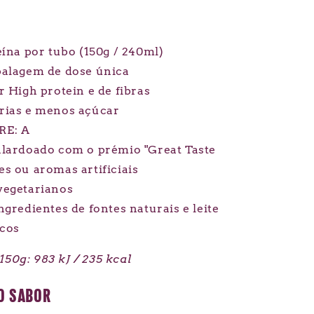
eína por tubo (150g / 240ml)
balagem de dose única
r High protein e de fibras
rias e menos açúcar
RE: A
alardoado com o prémio "Great Taste
s ou aromas artificiais
vegetarianos
ngredientes de fontes naturais e leite
scos
150g: 983 kJ / 235 kcal
O SABOR