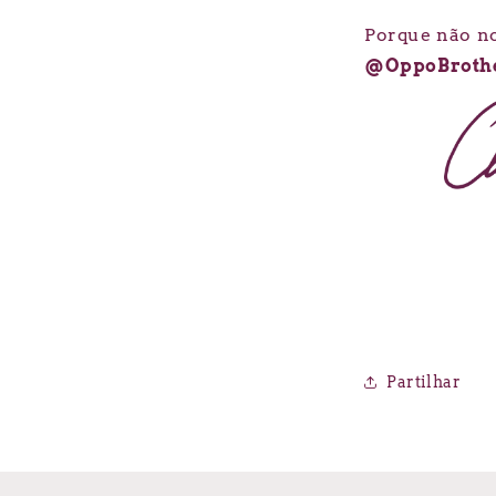
Porque não no
@OppoBrothe
Partilhar