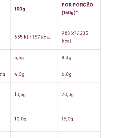
POR PORÇÃO
100g
(150g)*
983 kJ / 235
655 kJ / 157 kcal
kcal
5,5g
8,3g
ura
4,0g
6,0g
13,5g
20,3g
10,0g
15,0g