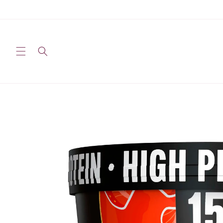
Saltar
para o
conteúdo
Saltar para
a
informação
sobre o
produto