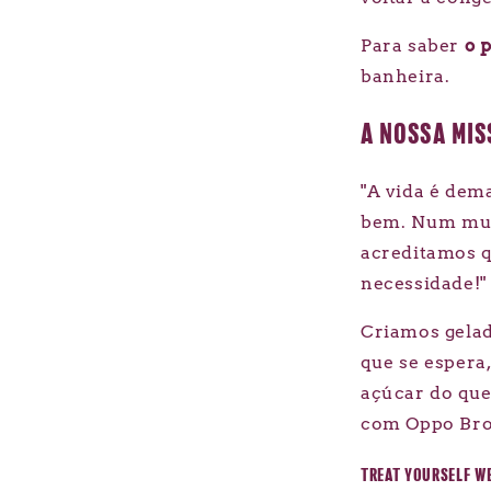
Para saber
o 
banheira.
A NOSSA MI
"A vida é dem
bem. Num mun
acreditamos q
necessidade!"
Criamos gelad
que se espera
açúcar do qu
com Oppo Brot
TREAT YOURSELF WE