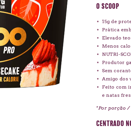
O SCOOP
15g de prot
Prática em
Elevado teo
Menos calo
NUTRI-SCO
Produtor g
Sem corante
Amigo dos 
Feito com i
e natas fre
*Por porção / 
CENTRADO N