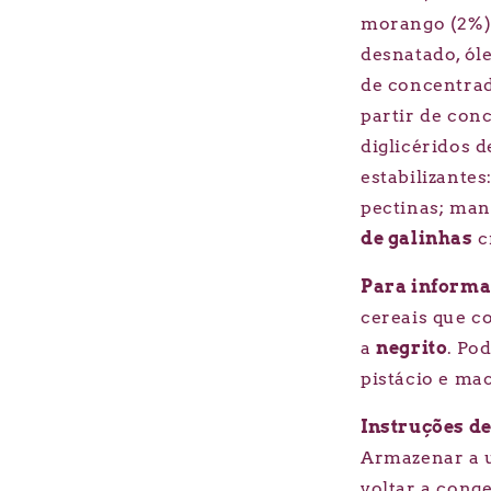
morango (2%)
desnatado, ól
de concentrad
partir de con
diglicéridos 
estabilizantes
pectinas; man
de galinhas
cr
Para informa
cereais que c
a
negrito
.
Pod
pistácio e ma
Instruções d
Armazenar a u
voltar a cong