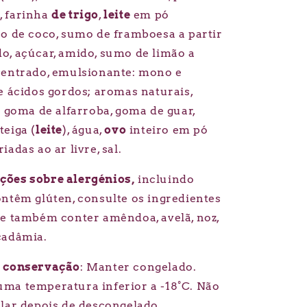
, farinha
de trigo
,
leite
em pó
eo de coco, sumo de framboesa a partir
o, açúcar, amido, sumo de limão a
centrado, emulsionante: mono e
de ácidos gordos; aromas naturais,
: goma de alfarroba, goma de guar,
teiga (
leite
), água,
ovo
inteiro em pó
iadas ao ar livre, sal.
ções sobre alergénios,
incluindo
ontêm glúten, consulte os ingredientes
e também conter amêndoa, avelã, noz,
cadâmia.
e conservação
: Manter congelado.
ma temperatura inferior a -18°C. Não
elar depois de descongelado.