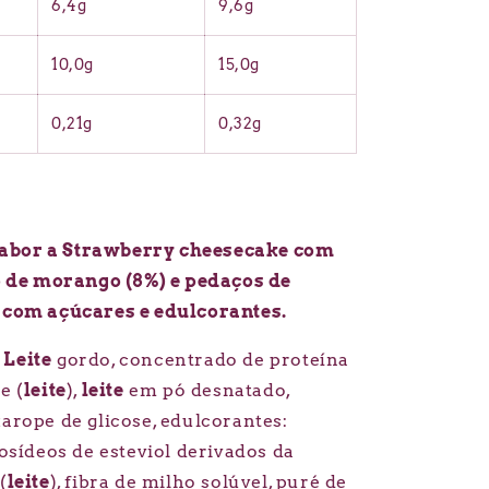
6,4g
9,6g
10,0g
15,0g
0,21g
0,32g
abor a Strawberry cheesecake com
de morango (8%) e pedaços de
, com açúcares e edulcorantes.
:
Leite
gordo, concentrado de proteína
e (
leite
),
leite
em pó desnatado,
xarope de glicose, edulcorantes:
icosídeos de esteviol derivados da
(
leite
), fibra de milho solúvel, puré de