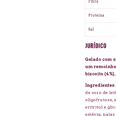
Fibra
Proteína
Sal
JURÍDICO
Gelado com s
um remoinho 
biscoito (4%)
Ingredientes
de soro de leit
oligofrutose, 
eritritol e gl
estévia; natas 