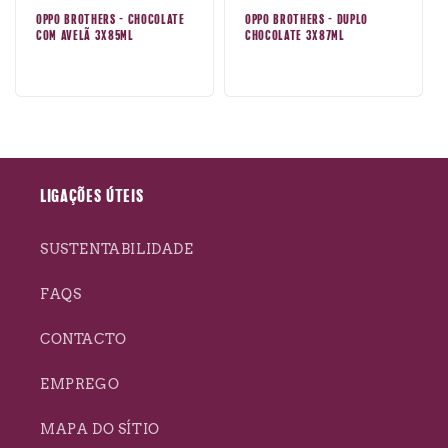
OPPO BROTHERS - CHOCOLATE
OPPO BROTHERS - DUPLO
:
COM AVELÃ 3X85ML
CHOCOLATE 3X87ML
Preço
Preço
N
normal
normal
A
K
E
LIGAÇÕES ÚTEIS
D
SUSTENTABILIDADE
FAQS
CONTACTO
EMPREGO
MAPA DO SÍTIO