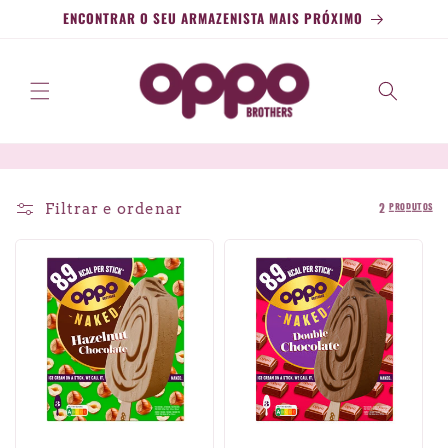
Saltar
ENCONTRAR O SEU ARMAZENISTA MAIS PRÓXIMO
para o
conteúdo
C
Filtrar e ordenar
2 produtos
o
l
e
ç
ã
o